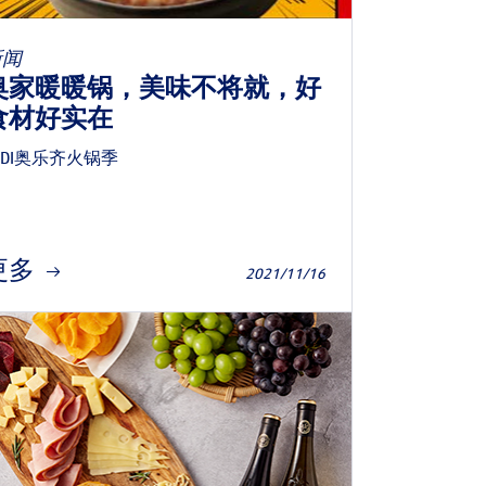
新闻
奥家暖暖锅，美味不将就，好
食材好实在
LDI奥乐齐火锅季
更多
2021/11/16