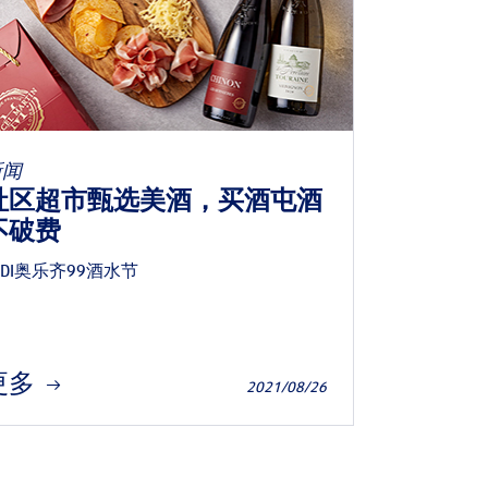
新闻
社区超市甄选美酒，买酒屯酒
不破费
LDI奥乐齐99酒水节
更多
2021/08/26