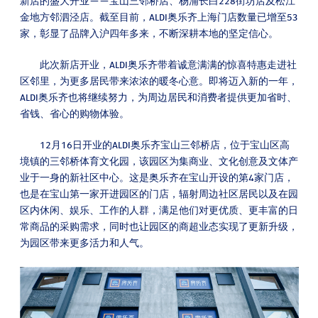
新店的盛大开业——宝山三邻桥店、杨浦长白228街坊店及松江
金地方邻泗泾店。截至目前，ALDI奥乐齐上海门店数量已增至53
家，彰显了品牌入沪四年多来，不断深耕本地的坚定信心。
此次新店开业，ALDI奥乐齐带着诚意满满的惊喜特惠走进社
区邻里，为更多居民带来浓浓的暖冬心意。即将迈入新的一年，
ALDI奥乐齐也将继续努力，为周边居民和消费者提供更加省时、
省钱、省心的购物体验。
12月16日开业的ALDI奥乐齐宝山三邻桥店，位于宝山区高
境镇的三邻桥体育文化园，该园区为集商业、文化创意及文体产
业于一身的新社区中心。这是奥乐齐在宝山开设的第4家门店，
也是在宝山第一家开进园区的门店，辐射周边社区居民以及在园
区内休闲、娱乐、工作的人群，满足他们对更优质、更丰富的日
常商品的采购需求，同时也让园区的商超业态实现了更新升级，
为园区带来更多活力和人气。