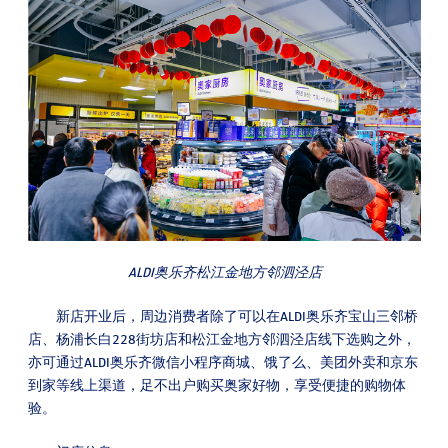
ALDI奥乐齐松江金地方邻泗泾店
新店开业后，周边消费者除了可以在ALDI奥乐齐宝山三邻桥
店、杨浦长白228街坊店和松江金地方邻泗泾店线下选购之外，
亦可通过ALDI奥乐齐微信小程序商城、饿了么、美团外卖和京东
到家等线上渠道，足不出户购买奥家好物，享受便捷的购物体
验。