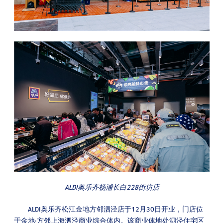
ALDI奥乐齐杨浦长白228街坊店
ALDI奥乐齐松江金地方邻泗泾店于12月30日开业，门店位
于金地·方邻上海泗泾商业综合体内。该商业体地处泗泾住宅区