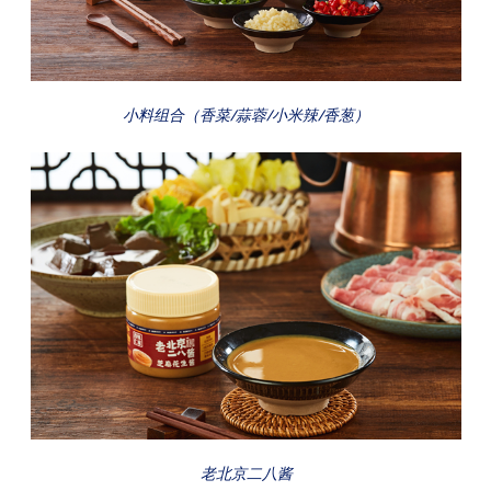
小料组合（香菜/蒜蓉/小米辣/香葱）
老北京二八酱