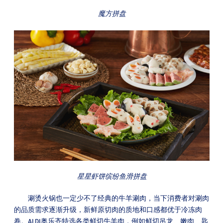
魔方拼盘
星星虾饼缤纷鱼滑拼盘
涮烫火锅也一定少不了经典的牛羊涮肉，当下消费者对涮肉
的品质需求逐渐升级，新鲜原切肉的质地和口感都优于冷冻肉
卷。ALDI奥乐齐特选各类鲜切牛羊肉，例如鲜切吊龙、嫩肉、匙