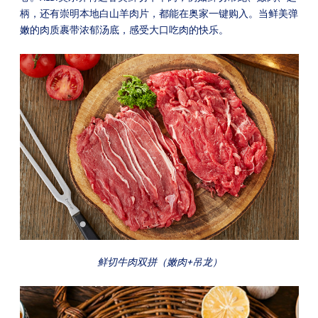
柄，还有崇明本地白山羊肉片，都能在奥家一键购入。当鲜美弹
嫩的肉质裹带浓郁汤底，感受大口吃肉的快乐。
鲜切牛肉双拼（嫩肉+吊龙）