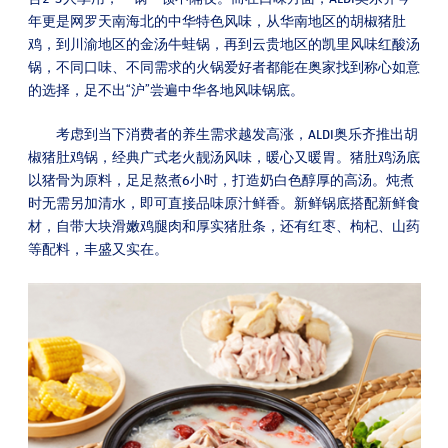
年更是网罗天南海北的中华特色风味，从华南地区的胡椒猪肚
鸡，到川渝地区的金汤牛蛙锅，再到云贵地区的凯里风味红酸汤
锅，不同口味、不同需求的火锅爱好者都能在奥家找到称心如意
的选择，足不出“沪”尝遍中华各地风味锅底。
考虑到当下消费者的养生需求越发高涨，ALDI奥乐齐推出胡
椒猪肚鸡锅，经典广式老火靓汤风味，暖心又暖胃。猪肚鸡汤底
以猪骨为原料，足足熬煮6小时，打造奶白色醇厚的高汤。炖煮
时无需另加清水，即可直接品味原汁鲜香。新鲜锅底搭配新鲜食
材，自带大块滑嫩鸡腿肉和厚实猪肚条，还有红枣、枸杞、山药
等配料，丰盛又实在。