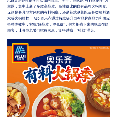
ALDI奥乐齐火锅季再次如约而至。今年，奥家以“有料火锅季”为
主题，集中上新了多款高品质、高性价比的自有品牌火锅美食。
无论是各具地方风味的有料锅底，还是花式涮菜以及各类蘸料酒
水等火锅拍档， ALDI奥乐齐通过持续提升自有品牌商品力和供应
链整体效率，实现“好品质，够低价”，努力把省下来的钱回馈给
顾客，让各位老饕们吃得实惠，涮得过瘾，“筷筷”满足。