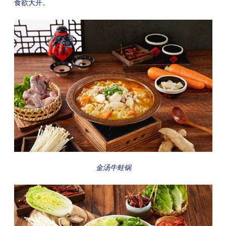
食欲大开。
金汤牛蛙锅