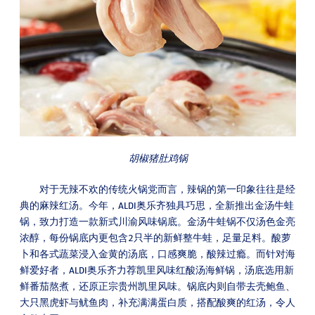
胡椒猪肚鸡锅
对于无辣不欢的传统火锅党而言，辣锅的第一印象往往是经
典的麻辣红汤。今年，ALDI奥乐齐独具巧思，全新推出金汤牛蛙
锅，致力打造一款新式川渝风味锅底。金汤牛蛙锅不仅汤色金亮
浓醇，每份锅底内更包含2只半的新鲜整牛蛙，足量足料。酸萝
卜和各式蔬菜浸入金黄的汤底，口感爽脆，酸辣过瘾。而针对海
鲜爱好者，ALDI奥乐齐力荐凯里风味红酸汤海鲜锅，汤底选用新
鲜番茄熬煮，还原正宗贵州凯里风味。锅底内则自带去壳鲍鱼、
大只黑虎虾与鱿鱼肉，补充满满蛋白质，搭配酸爽的红汤，令人