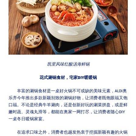
凯里风味红酸汤海鲜锅
花式涮锅食材，宅家DIY暖暖锅
丰富的涮锅食材是一桌好火锅不可或缺的美味元素，ALDI奥
乐齐今年推出多款新颖别致的涮锅好物，让消费者既饱眼福又饱
口福。不论是经典牛羊涮肉，还是创新好玩的涮菜拼盘，或是鲜
嫩时蔬、灵魂丸滑等，都能在奥家一网打尽，让消费者随心DIY
一桌冬日暖锅家宴。
在追求口味之外，消费者也越发热衷于挖掘新颖有趣的火锅