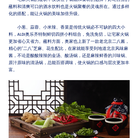
蘸料和清爽可口的酒水饮料也是火锅聚餐的灵魂所在。通过多样
化的搭配，能让火锅的美味加倍升级。
小葱、蒜蓉、小米辣、香菜是传统火锅必不可缺的四大小
料，ALDI奥乐齐特制鲜切四拼小料组合，免洗免切，让宅家火锅
更加省心又省力。蘸料方面，奥家也上新了一款老北京二八酱，
精心的“二八”芝麻、花生配比，在家就能享受到地道北京风味麻
酱，不论是酸酸辣辣的金汤、酸汤锅，还是麻辣鲜香的川味锅、
原汁原味的清汤锅，总能百搭调味，使火锅的口感与层次更加丰
富。