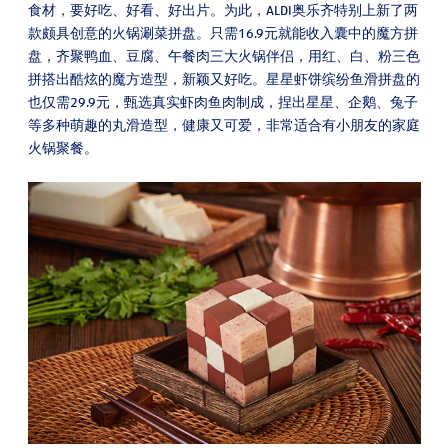
食材，要好吃、好看、好出片。为此，ALDI奥乐齐特别上新了两
款颇具创意的火锅涮菜拼盘。只需16.9元就能收入囊中的魔方拼
盘，齐聚鸭血、豆腐、午餐肉三大火锅伴侣，用红、白、粉三色
拼搭出酷炫的魔方造型，新颖又好吃。星星虾饼缤纷鱼滑拼盘的
也仅需29.9元，甄选真实虾肉鱼肉制成，捏出星星、企鹅、兔子
等多种萌趣的丸滑造型，健康又可爱，非常适合有小朋友的家庭
火锅聚餐。