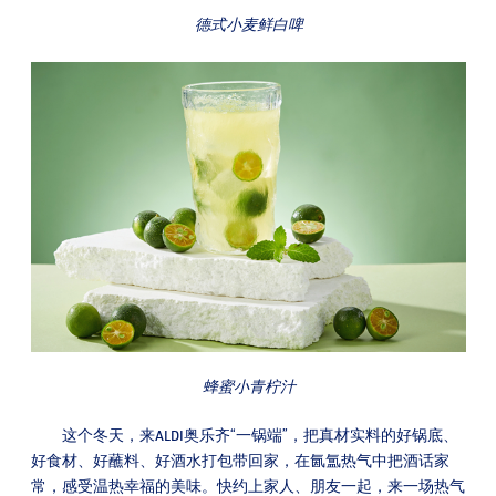
德式小麦鲜白啤
蜂蜜小青柠汁
这个冬天，来ALDI奥乐齐“一锅端”，把真材实料的好锅底、
好食材、好蘸料、好酒水打包带回家，在氤氲热气中把酒话家
常，感受温热幸福的美味。快约上家人、朋友一起，来一场热气