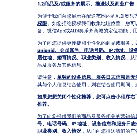
1.2
商品及
/
或服务的展示、推送
以及商业广告
为便于我们向您展示在配送范围内的ALDI奥
权限
。如您拒绝授权我们收集地理位置，您可
备、微信App或ALDI奥乐齐商城的定位功能
为了
向您提供更便捷和个性化的商品或服务，
unionid
、会员账号、电话号码、
IP
地址、设
居住地、婚育情况、职业类别、收入情况
，
从
品及服务及其他信息。
请注意，
单独的设备信息、服务日志信息是无
其与个人信息结合使用，则在结合使用期间，
如果您想关闭个性化推荐，您可点击小程序右下
推荐。
为了向您提供我们的商品及服务相关的营销信
号、电话号码、
IP
地址、设备信息
和服务日志
职业类别、收入情况，
从而向您推送我们的广